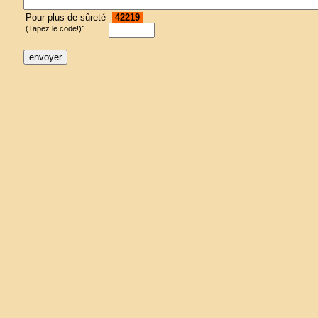
Pour plus de sûreté
42219
:
(Tapez le code!)