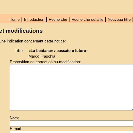
|
|
|
|
Home
Introduction
Recherche
Recherche détaillé
Nouveau titre
et modifications
une indication concernant cette notice:
Titre:
«La beidana» : passato e futuro
Marco Fraschia
Proposition de correction ou modification:
Nom:
E-mail: