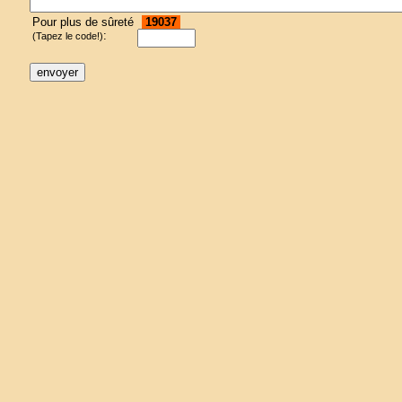
Pour plus de sûreté
19037
:
(Tapez le code!)