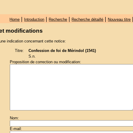
|
|
|
|
Home
Introduction
Recherche
Recherche détaillé
Nouveau titre
et modifications
une indication concernant cette notice:
Titre:
Confession de foi de Mérindol (1541)
S.n.
Proposition de correction ou modification:
Nom:
E-mail: