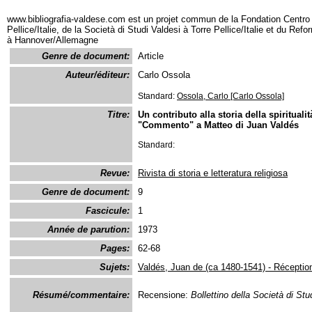
www.bibliografia-valdese.com est un projet commun de la Fondation Centro 
Pellice/Italie, de la Società di Studi Valdesi à Torre Pellice/Italie et du Re
à Hannover/Allemagne
Genre de document:
Article
Auteur/éditeur:
Carlo Ossola
Standard:
Ossola, Carlo [Carlo Ossola]
Titre:
Un contributo alla storia della spirituali
"Commento" a Matteo di Juan Valdés
Standard:
Revue:
Rivista di storia e letteratura religiosa
Genre de document:
9
Fascicule:
1
Année de parution:
1973
Pages:
62-68
Sujets:
Valdés, Juan de (ca 1480-1541) - Réception 
Résumé/commentaire:
Recensione:
Bollettino della Società di Stu