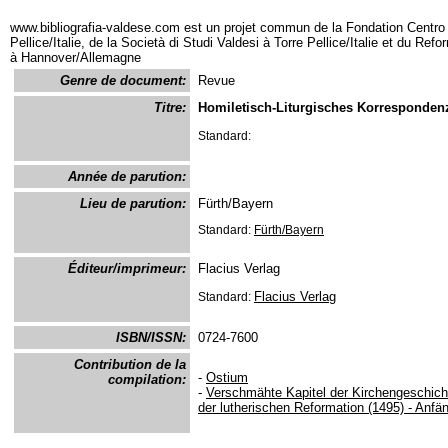
www.bibliografia-valdese.com est un projet commun de la Fondation Centro 
Pellice/Italie, de la Società di Studi Valdesi à Torre Pellice/Italie et du Re
à Hannover/Allemagne
Genre de document:
Revue
Titre:
Homiletisch-Liturgisches Korrespondenz
Standard:
Année de parution:
Lieu de parution:
Fürth/Bayern
Standard:
Fürth/Bayern
Éditeur/imprimeur:
Flacius Verlag
Flacius Verlag
Standard:
ISBN/ISSN:
0724-7600
Contribution de la
-
Ostium
compilation:
-
Verschmähte Kapitel der Kirchengeschic
der lutherischen Reformation (1495) - Anfän