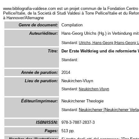
www.bibliografia-valdese.com est un projet commun de la Fondation Centro 
Pellice/Italie, de la Società di Studi Valdesi à Torre Pellice/Italie et du Re
à Hannover/Allemagne
Genre de document:
Compilation
Auteur/éditeur:
Hans-Georg Ulrichs (Hg.) in Verbindung mit
Standard:
Ulrichs, Hans-Georg [Hans-Georg Ul
Titre:
Der Erste Weltkrieg und die reformierte 
Standard:
Année de parution:
2014
Lieu de parution:
Neukirchen-Vluyn
Standard:
Neukirchen-Vluyn
Éditeur/imprimeur:
Neukirchener Theologie
Neukirchener [Neukirchener Verl
Standard:
ISBN/ISSN:
978-3-7887-2837-3
Pages:
513 pp.