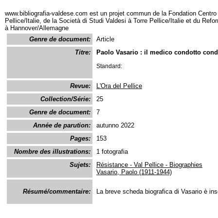
www.bibliografia-valdese.com est un projet commun de la Fondation Centro 
Pellice/Italie, de la Società di Studi Valdesi à Torre Pellice/Italie et du Re
à Hannover/Allemagne
Genre de document:
Article
Titre:
Paolo Vasario : il medico condotto con
Standard:
Revue:
L'Ora del Pellice
Collection/Série:
25
Genre de document:
7
Année de parution:
autunno 2022
Pages:
153
Nombre des illustrations:
1 fotografia
Sujets:
Résistance - Val Pellice - Biographies
Vasario, Paolo (1911-1944)
Résumé/commentaire:
La breve scheda biografica di Vasario è ins