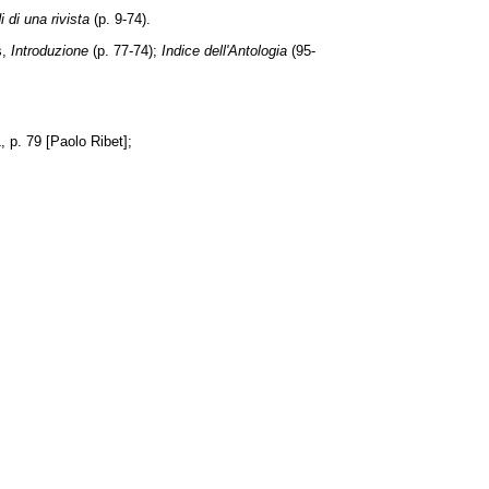
 di una rivista
(p. 9-74).
s,
Introduzione
(p. 77-74);
Indice dell'Antologia
(95-
, p. 79 [Paolo Ribet];