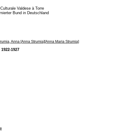
Culturale Valdese à Torre
formierter Bund in Deutschland
trumia, Anna [Anna Strumia][Anna Maria Strumia]
" 1922-1927
e