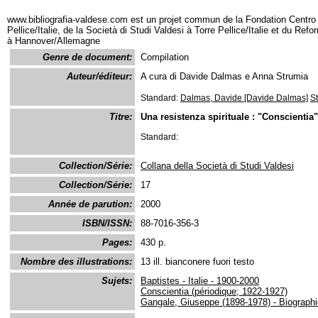
www.bibliografia-valdese.com est un projet commun de la Fondation Centro 
Pellice/Italie, de la Società di Studi Valdesi à Torre Pellice/Italie et du Re
à Hannover/Allemagne
Genre de document:
Compilation
Auteur/éditeur:
A cura di Davide Dalmas e Anna Strumia
Standard:
Dalmas, Davide [Davide Dalmas]
S
Titre:
Una resistenza spirituale : "Conscientia
Standard:
Collection/Série:
Collana della Società di Studi Valdesi
Collection/Série:
17
Année de parution:
2000
ISBN/ISSN:
88-7016-356-3
Pages:
430 p.
Nombre des illustrations:
13 ill. bianconere fuori testo
Sujets:
Baptistes - Italie - 1900-2000
Conscientia (périodique; 1922-1927)
Gangale, Giuseppe (1898-1978) - Biographi