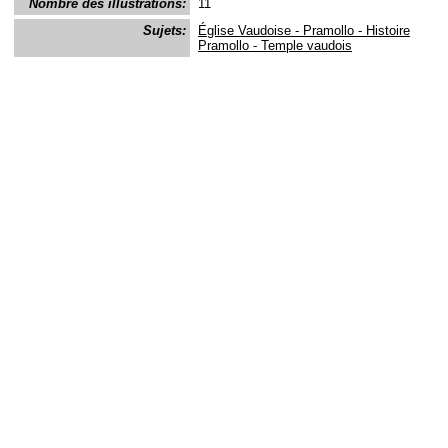
Nombre des illustrations:
11
Sujets:
Église Vaudoise - Pramollo - Histoire
Pramollo - Temple vaudois