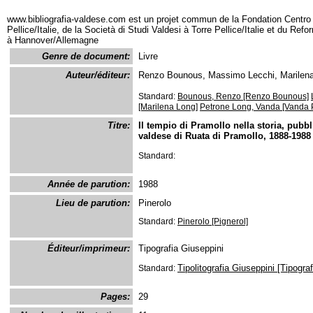
www.bibliografia-valdese.com est un projet commun de la Fondation Centro 
Pellice/Italie, de la Società di Studi Valdesi à Torre Pellice/Italie et du Re
à Hannover/Allemagne
Genre de document:
Livre
Auteur/éditeur:
Renzo Bounous, Massimo Lecchi, Marilena
Standard:
Bounous, Renzo [Renzo Bounous]
[Marilena Long]
Petrone Long, Vanda [Vanda 
Titre:
Il tempio di Pramollo nella storia, pubb
valdese di Ruata di Pramollo, 1888-1988
Standard:
Année de parution:
1988
Lieu de parution:
Pinerolo
Standard:
Pinerolo [Pignerol]
Éditeur/imprimeur:
Tipografia Giuseppini
Tipolitografia Giuseppini [Tipogra
Standard:
Pages:
29