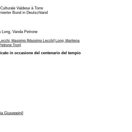
Culturale Valdese à Torre
formierter Bund in Deutschland
 Long, Vanda Petrone
Lecchi, Massimo [Massimo Lecchi]
Long, Marilena
Petrone Tron]
licato in occasione del centenario del tempio
fia Giuseppini]