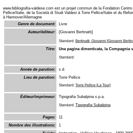
www.bibliografia-valdese.com est un projet commun de la Fondation Centro 
Pellice/Italie, de la Società di Studi Valdesi à Torre Pellice/Italie et du Re
à Hannover/Allemagne
Genre de document:
Livre
Auteur/éditeur:
[Giovanni Bertinatti]
Standard:
Bertinatti, Giovanni [Giovanni Bertina
Titre:
Una pagina dimenticata, la Compagnia 
Standard:
Année de parution:
s.d.
Lieu de parution:
Torre Pellice
Standard:
Torre Pellice [La Tour]
Éditeur/imprimeur:
Tipografia Subalpina s.p.a.
Tipografia Subalpina
Standard:
Pages:
11
Nombre des illustrations:
1