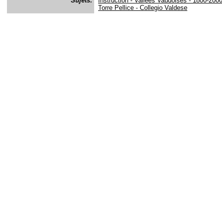
Sujets:
Instruction - Vallées Vaudoises - 1800-200
Torre Pellice - Collegio Valdese