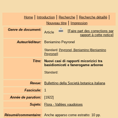
|
|
|
|
Home
Introduction
Recherche
Recherche détaillé
|
Nouveau titre
Impression
Genre de document:
[
Faire part des corrections par
Article
rapport à cette notice
]
Auteur/éditeur:
Beniamino Peyronel
Standard:
Peyronel, Beniamino [Beniamino
Peyronel]
Titre:
Nuovi casi di rapporti micorizici tra
basidiomiceti e fanerogame arboree
Standard:
Revue:
Bullettino della Società botanica italiana
Fascicule:
1
Année de parution:
[1922]
Sujets:
Flora - Vallées vaudoises
Résumé/commentaire:
Anche apparso come estratto: 10 pp.