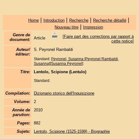
|
|
|
|
Home
Introduction
Recherche
Recherche détaillé
|
Nouveau titre
Impression
Genre de
[
Faire part des corrections par rapport à
Article
document:
cette notice
]
Auteur/
S. Peyronel Rambaldi
éditeur:
Standard:
Peyronel, Susanna [Peyronel Rambaldi,
Susanna][Susanna Peyronel]
Titre:
Lentolo, Scipione (Lentulo)
Standard:
Compilation
:
Dizionario storico dell'Inquisizione
Volume:
2
Année de
2010
parution:
Pages:
882
Sujets:
Lentolo, Scipione (1525-1599) - Biographie