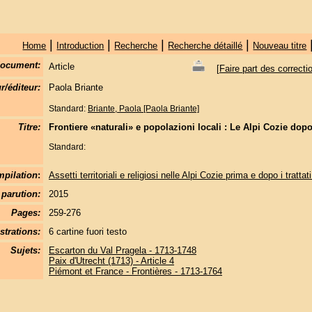
|
|
|
|
Home
Introduction
Recherche
Recherche détaillé
Nouveau titre
document:
Article
[
Faire part des correcti
r/éditeur:
Paola Briante
Standard:
Briante, Paola [Paola Briante]
Titre:
Frontiere «naturali» e popolazioni locali : Le Alpi Cozie dop
Standard:
pilation
:
Assetti territoriali e religiosi nelle Alpi Cozie prima e dopo i trattat
parution:
2015
Pages:
259-276
strations:
6 cartine fuori testo
Sujets:
Escarton du Val Pragela - 1713-1748
Paix d'Utrecht (1713) - Article 4
Piémont et France - Frontières - 1713-1764