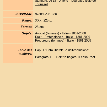
UTET [Unione Tipografico-Editrice
Standard:
Torinese]
ISBN/ISSN:
9788802081380
Pages:
XXX, 225 p.
Format:
23 cm
Sujets:
Avocat (femmes) - Italie - 1861-2008
Droit - Professionels - Italie - 1881-2009
Procureurs (femmes) - Italie - 1861-2008
Table des
Cap. 1 "L'età liberale, o dell'esclusione"
matières:
Paragrafo 1.1 "Il diritto negato. Il caso Poet"