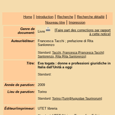
|
|
|
|
Home
Introduction
Recherche
Recherche détaillé
|
Nouveau titre
Impression
Genre de
[
Faire part des corrections par rapport
Livre
document:
à cette notice
]
Auteur/éditeur:
Francesca Tacchi ; prefazione di Rita
Sanlorenzo
Standard:
Tacchi, Francesca [Francesca Tacchi]
Sanlorenzo, Rita [Rita Sanlorenzo]
Titre:
Eva togata : donne e professioni giuridiche in
Italia dall'Unità a oggi
Standard:
Année de parution:
2009
Lieu de parution:
Torino
Standard:
Torino [Turin][Augustae Taurinorum]
Éditeur/imprimeur:
UTET libreria