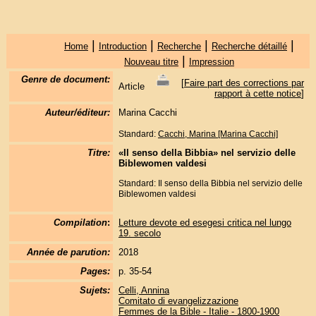
|
|
|
|
Home
Introduction
Recherche
Recherche détaillé
|
Nouveau titre
Impression
Genre de document:
[
Faire part des corrections par
Article
rapport à cette notice
]
Auteur/éditeur:
Marina Cacchi
Standard:
Cacchi, Marina [Marina Cacchi]
Titre:
«Il senso della Bibbia» nel servizio delle
Biblewomen valdesi
Standard: Il senso della Bibbia nel servizio delle
Biblewomen valdesi
Compilation
:
Letture devote ed esegesi critica nel lungo
19. secolo
Année de parution:
2018
Pages:
p. 35-54
Sujets:
Celli, Annina
Comitato di evangelizzazione
Femmes de la Bible - Italie - 1800-1900