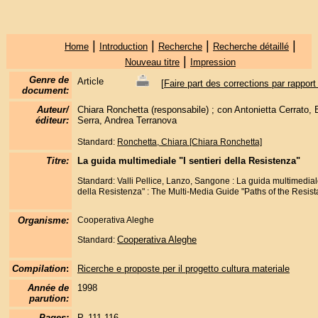
|
|
|
|
Home
Introduction
Recherche
Recherche détaillé
|
Nouveau titre
Impression
Genre de
Article
[
Faire part des corrections par rapport
document:
Auteur/
Chiara Ronchetta (responsabile) ; con Antonietta Cerrato, 
éditeur:
Serra, Andrea Terranova
Standard:
Ronchetta, Chiara [Chiara Ronchetta]
Titre:
La guida multimediale "I sentieri della Resistenza"
Standard: Valli Pellice, Lanzo, Sangone : La guida multimediale
della Resistenza" : The Multi-Media Guide "Paths of the Resis
Organisme:
Cooperativa Aleghe
Cooperativa Aleghe
Standard:
Compilation
:
Ricerche e proposte per il progetto cultura materiale
Année de
1998
parution:
Pages:
P. 111-116