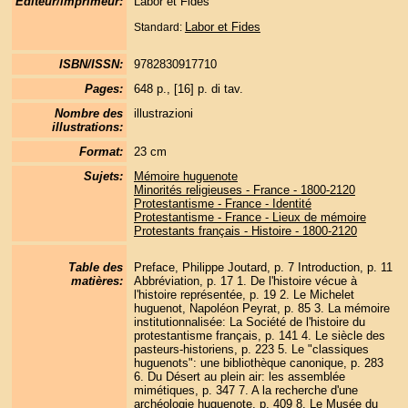
Éditeur/imprimeur:
Labor et Fides
Labor et Fides
Standard:
ISBN/ISSN:
9782830917710
Pages:
648 p., [16] p. di tav.
Nombre des
illustrazioni
illustrations:
Format:
23 cm
Sujets:
Mémoire huguenote
Minorités religieuses - France - 1800-2120
Protestantisme - France - Identité
Protestantisme - France - Lieux de mémoire
Protestants français - Histoire - 1800-2120
Table des
Preface, Philippe Joutard, p. 7 Introduction, p. 11
matières:
Abbréviation, p. 17 1. De l'histoire vécue à
l'histoire représentée, p. 19 2. Le Michelet
huguenot, Napoléon Peyrat, p. 85 3. La mémoire
institutionnalisée: La Société de l'histoire du
protestantisme français, p. 141 4. Le siècle des
pasteurs-historiens, p. 223 5. Le "classiques
huguenots": une bibliothèque canonique, p. 283
6. Du Désert au plein air: les assemblée
mimétiques, p. 347 7. A la recherche d'une
archéologie huguenote, p. 409 8. Le Musée du