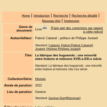
|
|
|
|
Home
Introduction
Recherche
Recherche détaillé
|
Nouveau titre
Impression
Genre de
[
Faire part des corrections par rapport
Livre
document:
à cette notice
]
Auteur/éditeur:
Patrick Cabanel ; préface de Philippe Joutard
Standard:
Cabanel, Patrick [Patrick Cabanel]
Joutard, Philippe [Philippe Joutard]
Titre:
La fabrique des huguenots : une minorité
entre histoire et mémoire XVIII.e-XXI.e siècle
Standard: La fabrique des huguenots : une minorité
entre histoire et mémoire 18e-21e siècle
Collection/Série:
Histoire
Année de parution:
2022
Lieu de parution:
Genève
Standard:
Genève [Genf][Genevae]