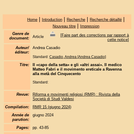
|
|
|
|
Home
Introduction
Recherche
Recherche détaillé
|
Nouveau titre
Impression
Genre de
[
Faire part des corrections par rapport à
Article
document:
cette notice
]
Auteur/
Andrea Casadio
éditeur:
Standard:
Casadio, Andrea [Andrea Casadio]
Titre:
Il «capo della setta» e gli «altri assai». Il medico
Matteo Fabri e il movimento ereticale a Ravenna
alla metà del Cinquecento
Standard:
Revue:
Riforma e movimenti religiosi (RMR) : Rivista della
Società di Studi Valdesi
Compilation
:
RMR 15 (giugno 2024)
Année de
giugno 2024
parution:
Pages:
pp. 43-85