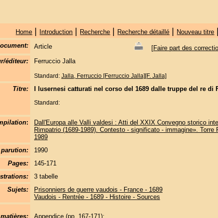
|
|
|
|
Home
Introduction
Recherche
Recherche détaillé
Nouveau titre
document:
Article
[
Faire part des correcti
r/éditeur:
Ferruccio Jalla
Standard:
Jalla, Ferruccio [Ferruccio Jalla][F. Jalla]
Titre:
I lusernesi catturati nel corso del 1689 dalle truppe del re di 
Standard:
pilation
:
Dall'Europa alle Valli valdesi : Atti del XXIX Convegno storico int
Rimpatrio (1689-1989). Contesto - significato - immagine». Torre 
1989
parution:
1990
Pages:
145-171
strations:
3 tabelle
Sujets:
Prisonniers de guerre vaudois - France - 1689
Vaudois - Rentrée - 1689 - Histoire - Sources
 matières:
Appendice (pp. 167-171):