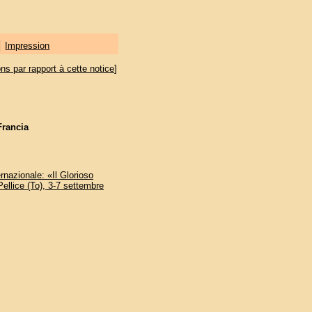
|
Impression
ons par rapport à cette notice
]
Francia
ernazionale: «Il Glorioso
Pellice (To), 3-7 settembre