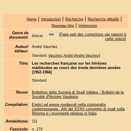
|
|
|
|
Home
Introduction
Recherche
Recherche détaillé
|
Nouveau titre
Impression
Genre de
[
Faire part des corrections par rapport à
Article
document:
cette notice
]
Auteur/
André Vauchez
éditeur:
Standard:
Vauchez, André [André Vauchez]
Titre:
Les recherches française sur les hérésies
médiévales au cours des trente dernières années
(1962-1966)
Standard:
Revue:
Bollettino della Società di Studi Valdesi - Bulletin de la
Société d'Histoire Vaudoise
Compilation
:
Eretici ed eresie medievali nella storiografia
contemporanea : Atti del XXXII convegno di studi sulla
Riforma e i movimenti religiosi in Italia
Année/tome:
111
Fascicule:
n. 174