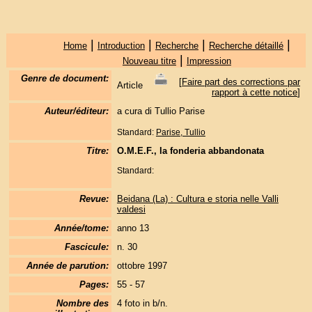
|
|
|
|
Home
Introduction
Recherche
Recherche détaillé
|
Nouveau titre
Impression
Genre de document:
[
Faire part des corrections par
Article
rapport à cette notice
]
Auteur/éditeur:
a cura di Tullio Parise
Standard:
Parise, Tullio
Titre:
O.M.E.F., la fonderia abbandonata
Standard:
Revue:
Beidana (La) : Cultura e storia nelle Valli
valdesi
Année/tome:
anno 13
Fascicule:
n. 30
Année de parution:
ottobre 1997
Pages:
55 - 57
Nombre des
4 foto in b/n.