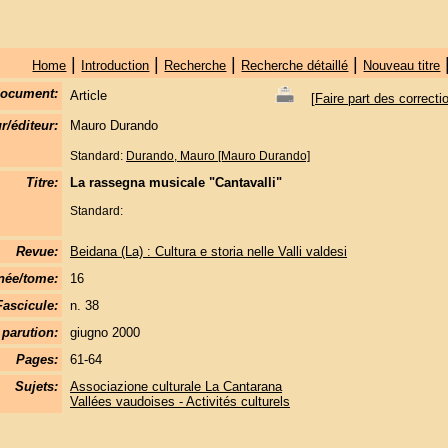
|
|
|
|
Home
Introduction
Recherche
Recherche détaillé
Nouveau titre
document:
Article
[
Faire part des correcti
r/éditeur:
Mauro Durando
Standard:
Durando, Mauro [Mauro Durando]
Titre:
La rassegna musicale "Cantavalli"
Standard:
Revue:
Beidana (La) : Cultura e storia nelle Valli valdesi
née/tome:
16
Fascicule:
n. 38
parution:
giugno 2000
Pages:
61-64
Sujets:
Associazione culturale La Cantarana
Vallées vaudoises - Activités culturels