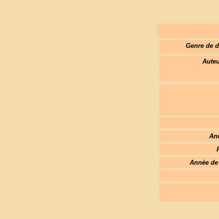
Genre de 
Auteu
An
Année de 