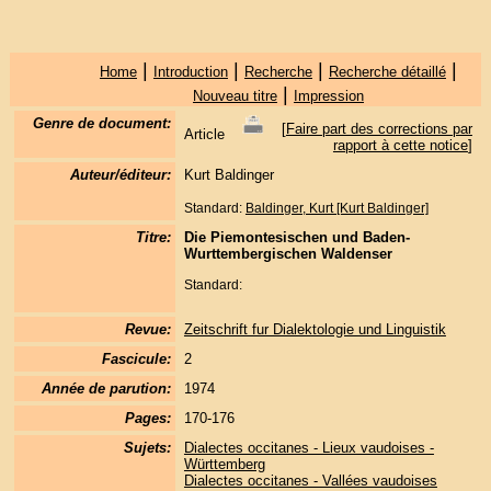
|
|
|
|
Home
Introduction
Recherche
Recherche détaillé
|
Nouveau titre
Impression
Genre de document:
[
Faire part des corrections par
Article
rapport à cette notice
]
Auteur/éditeur:
Kurt Baldinger
Standard:
Baldinger, Kurt [Kurt Baldinger]
Titre:
Die Piemontesischen und Baden-
Wurttembergischen Waldenser
Standard:
Revue:
Zeitschrift fur Dialektologie und Linguistik
Fascicule:
2
Année de parution:
1974
Pages:
170-176
Sujets:
Dialectes occitanes - Lieux vaudoises -
Württemberg
Dialectes occitanes - Vallées vaudoises