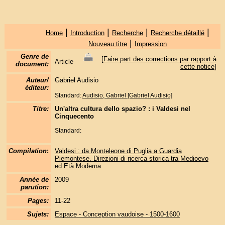
|
|
|
|
Home
Introduction
Recherche
Recherche détaillé
|
Nouveau titre
Impression
Genre de
[
Faire part des corrections par rapport à
Article
document:
cette notice
]
Auteur/
Gabriel Audisio
éditeur:
Standard:
Audisio, Gabriel [Gabriel Audisio]
Titre:
Un'altra cultura dello spazio? : i Valdesi nel
Cinquecento
Standard:
Compilation
:
Valdesi : da Monteleone di Puglia a Guardia
Piemontese. Direzioni di ricerca storica tra Medioevo
ed Età Moderna
Année de
2009
parution:
Pages:
11-22
Sujets:
Espace - Conception vaudoise - 1500-1600