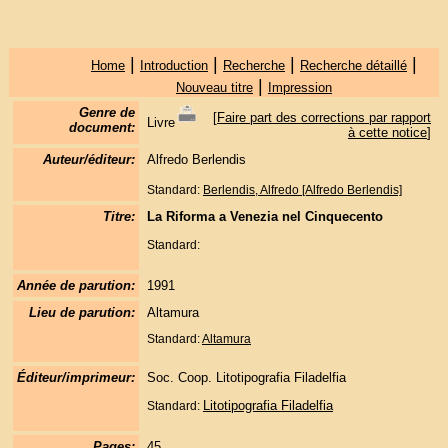
|
|
|
|
Home
Introduction
Recherche
Recherche détaillé
|
Nouveau titre
Impression
Genre de
[
Faire part des corrections par rapport
Livre
document:
à cette notice
]
Auteur/éditeur:
Alfredo Berlendis
Standard:
Berlendis, Alfredo [Alfredo Berlendis]
Titre:
La Riforma a Venezia nel Cinquecento
Standard:
Année de parution:
1991
Lieu de parution:
Altamura
Standard:
Altamura
Éditeur/imprimeur:
Soc. Coop. Litotipografia Filadelfia
Litotipografia Filadelfia
Standard:
Pages:
45