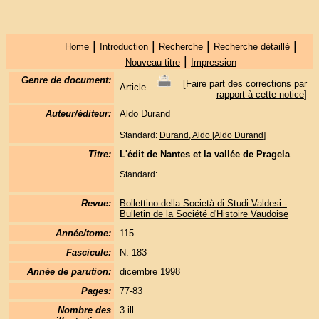
|
|
|
|
Home
Introduction
Recherche
Recherche détaillé
|
Nouveau titre
Impression
Genre de document:
[
Faire part des corrections par
Article
rapport à cette notice
]
Auteur/éditeur:
Aldo Durand
Standard:
Durand, Aldo [Aldo Durand]
Titre:
L'édit de Nantes et la vallée de Pragela
Standard:
Revue:
Bollettino della Società di Studi Valdesi -
Bulletin de la Société d'Histoire Vaudoise
Année/tome:
115
Fascicule:
N. 183
Année de parution:
dicembre 1998
Pages:
77-83
Nombre des
3 ill.