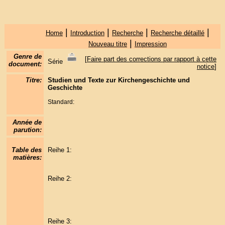
|
|
|
|
Home
Introduction
Recherche
Recherche détaillé
|
Nouveau titre
Impression
Genre de
[
Faire part des corrections par rapport à cette
Série
document:
notice
]
Titre:
Studien und Texte zur Kirchengeschichte und
Geschichte
Standard:
Année de
parution:
Table des
Reihe 1:
matières:
Reihe 2:
Reihe 3: