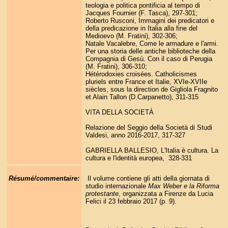
teologia e politica pontificia al tempo di
Jacques Fournier (F. Tasca), 297-301;
Roberto Rusconi, Immagini dei predicatori e
della predicazione in Italia alla fine del
Medioevo (M. Fratini), 302-306;
Natale Vacalebre, Come le armadure e l'armi.
Per una storia delle antiche biblioteche della
Compagnia di Gesù. Con il caso di Perugia
(M. Fratini), 306-310;
Hétérodoxies croisées. Catholicismes
pluriels entre France et Italie, XVIe-XVIIe
siècles, sous la direction de Gigliola Fragnito
et Alain Tallon (D.Carpanetto), 311-315
VITA DELLA SOCIETÀ
Relazione del Seggio della Società di Studi
Valdesi, anno 2016-2017, 317-327
GABRIELLA BALLESIO, L'Italia è cultura. La
cultura e l'identità europea, 328-331
Résumé/commentaire:
Il volume contiene gli atti della giornata di
studio internazionale
Max Weber e la Riforma
protestante
, organizzata a Firenze da Lucia
Felici il 23 febbraio 2017 (p. 9).