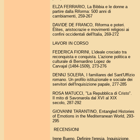
ELZA FERRARIO, La Bibbia e le donne a
partire dalla Riforma: 500 anni di
cambiamenti, 259-267
DAVIDE DE FRANCO, Riforma e poteri.
Élites, aristocrazie e movimenti religiosi ai
confini occidentali dell'Italia, 269-272
LAVORI IN CORSO
FEDERICA FIORINI, L'ideale crociato tra
reconquista e conquista. L'azione politica e
culturale di Bernardino Lopez de
Carvajal (1484-1509), 273-276
DENNJ SOLERA, I familiares del Sant'Uffizio
romano. Un profilo istituzionale e sociale dei
servitori dell'Inquisizione papale, 277-285
ROSA MATUCCI, "La Repubblica di Cristo".
Il mito di Savonarola dal XVI al XIX
secolo, 287-292
GIOVANNI TARANTINO, Entangled Histories
of Emotions in the Mediterranean World, 293-
295
RECENSIONI
Irene Bueno, Definire l'eresia. Inquisizione,