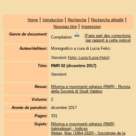
|
|
|
|
Home
Introduction
Recherche
Recherche détaillé
|
Nouveau titre
Impression
Genre de document:
[
Faire part des corrections
Compilation
par rapport à cette notice
]
Auteur/éditeur:
Monografico a cura di Lucia Felici
Standard:
Felici, Lucia [Lucia Felici]
Titre:
RMR 02 (dicembre 2017)
Standard:
Revue:
Riforma e movimenti religiosi (RMR) : Rivista
della Società di Studi Valdesi
Volume:
2
Année de parution:
dicembre 2017
Pages:
331
Sujets:
Riforma e movimenti religiosi (RMR)
(périodique) - Indices
Weber, Max (1864-1920) - Sociologie de la