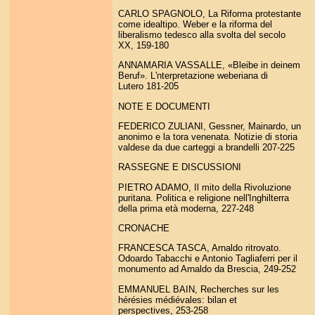
CARLO SPAGNOLO, La Riforma protestante
come idealtipo. Weber e la riforma del
liberalismo tedesco alla svolta del secolo
XX, 159-180
ANNAMARIA VASSALLE, «Bleibe in deinem
Beruf». L'nterpretazione weberiana di
Lutero 181-205
NOTE E DOCUMENTI
FEDERICO ZULIANI, Gessner, Mainardo, un
anonimo e la tora venenata. Notizie di storia
valdese da due carteggi a brandelli 207-225
RASSEGNE E DISCUSSIONI
PIETRO ADAMO, Il mito della Rivoluzione
puritana. Politica e religione nell'Inghilterra
della prima età moderna, 227-248
CRONACHE
FRANCESCA TASCA, Arnaldo ritrovato.
Odoardo Tabacchi e Antonio Tagliaferri per il
monumento ad Arnaldo da Brescia, 249-252
EMMANUEL BAIN, Recherches sur les
hérésies médiévales: bilan et
perspectives, 253-258