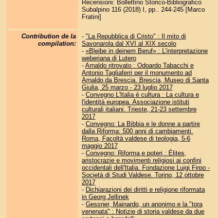
Recensioni: Bollettino Storico-Bibliografico
Subalpino 116 (2018) I, pp.. 244-245 [Marco
Fratini]
Contribution de la
-
"La Repubblica di Cristo" : Il mito di
compilation:
Savonarola dal XVI al XIX secolo
-
«Bleibe in deinem Beruf» : L'interpretazione
weberiana di Lutero
-
Arnaldo ritrovato : Odoardo Tabacchi e
Antonio Tagliaferri per il monumento ad
Arnaldo da Brescia. Brescia, Museo di Santa
Giulia, 25 marzo - 23 luglio 2017
-
Convegno L'Italia è cultura : La cultura e
l'identità europea. Associazione istituti
culturali italiani. Trieste, 21-23 settembre
2017
-
Convegno: La Bibbia e le donne a partire
dalla Riforma: 500 anni di cambiamenti.
Roma, Facoltà valdese di teologia, 5-6
maggio 2017
-
Convegno: Riforma e poteri : Élites,
aristocrazie e movimenti religiosi ai confini
occidentali dell'Italia. Fondazione Luigi Firpo -
Società di Studi Valdese. Torino, 12 ottobre
2017
-
Dichiarazioni dei diritti e religione riformata
in Georg Jellinek
-
Gessner, Mainardo, un anonimo e la "tora
venenata" : Notizie di storia valdese da due