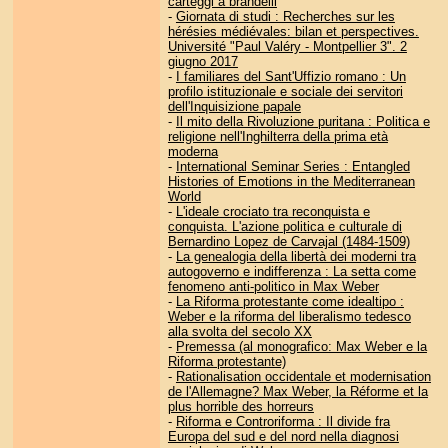
carteggi a brandelli
-
Giornata di studi : Recherches sur les
hérésies médiévales: bilan et perspectives.
Université "Paul Valéry - Montpellier 3". 2
giugno 2017
-
I familiares del Sant'Uffizio romano : Un
profilo istituzionale e sociale dei servitori
dell'Inquisizione papale
-
Il mito della Rivoluzione puritana : Politica e
religione nell'Inghilterra della prima età
moderna
-
International Seminar Series : Entangled
Histories of Emotions in the Mediterranean
World
-
L'ideale crociato tra reconquista e
conquista. L'azione politica e culturale di
Bernardino Lopez de Carvajal (1484-1509)
-
La genealogia della libertà dei moderni tra
autogoverno e indifferenza : La setta come
fenomeno anti-politico in Max Weber
-
La Riforma protestante come idealtipo :
Weber e la riforma del liberalismo tedesco
alla svolta del secolo XX
-
Premessa (al monografico: Max Weber e la
Riforma protestante)
-
Rationalisation occidentale et modernisation
de l'Allemagne? Max Weber, la Réforme et la
plus horrible des horreurs
-
Riforma e Controriforma : Il divide fra
Europa del sud e del nord nella diagnosi