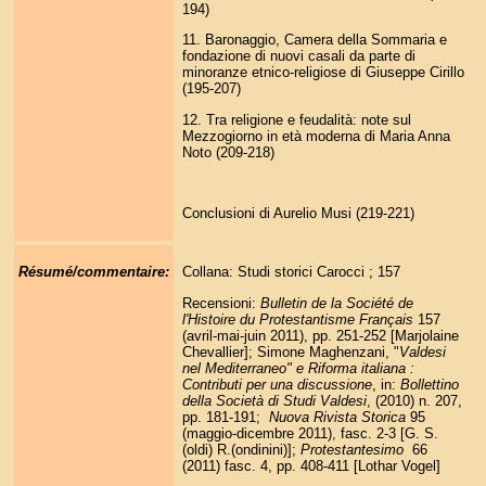
194)
11. Baronaggio, Camera della Sommaria e
fondazione di nuovi casali da parte di
minoranze etnico-religiose di Giuseppe Cirillo
(195-207)
12. Tra religione e feudalità: note sul
Mezzogiorno in età moderna di Maria Anna
Noto (209-218)
Conclusioni di Aurelio Musi (219-221)
Résumé/commentaire:
Collana: Studi storici Carocci ; 157
Recensioni:
Bulletin de la Société de
l'Histoire du Protestantisme Français
157
(avril-mai-juin 2011), pp. 251-252 [Marjolaine
Chevallier]; Simone Maghenzani, "
Valdesi
nel Mediterraneo" e Riforma italiana :
Contributi per una discussione
, in:
Bollettino
della Società di Studi Valdesi
, (2010) n. 207,
pp. 181-191;
Nuova Rivista Storica
95
(maggio-dicembre 2011), fasc. 2-3 [G. S.
(oldi) R.(ondinini)];
Protestantesimo
66
(2011) fasc. 4, pp. 408-411 [Lothar Vogel]