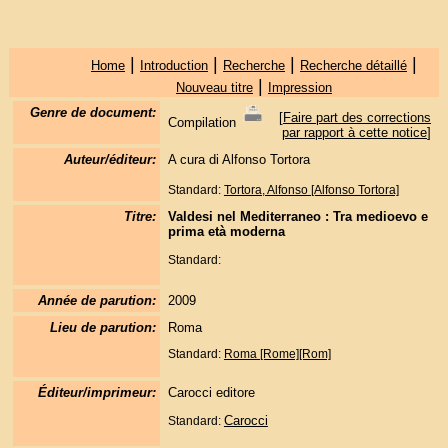
|
|
|
|
Home
Introduction
Recherche
Recherche détaillé
|
Nouveau titre
Impression
Genre de document:
[
Faire part des corrections
Compilation
par rapport à cette notice
]
Auteur/éditeur:
A cura di Alfonso Tortora
Standard:
Tortora, Alfonso [Alfonso Tortora]
Titre:
Valdesi nel Mediterraneo : Tra medioevo e
prima età moderna
Standard:
Année de parution:
2009
Lieu de parution:
Roma
Standard:
Roma [Rome][Rom]
Éditeur/imprimeur:
Carocci editore
Carocci
Standard: