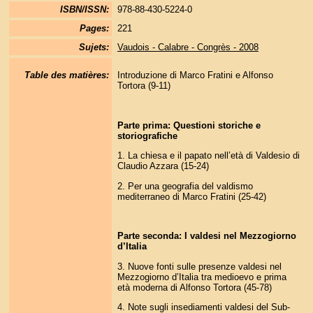
ISBN/ISSN:
978-88-430-5224-0
Pages:
221
Sujets:
Vaudois - Calabre - Congrès - 2008
Table des matières:
Introduzione di Marco Fratini e Alfonso
Tortora (9-11)
Parte prima: Questioni storiche e
storiografiche
1. La chiesa e il papato nell’età di Valdesio di
Claudio Azzara (15-24)
2. Per una geografia del valdismo
mediterraneo di Marco Fratini (25-42)
Parte seconda: I valdesi nel Mezzogiorno
d’Italia
3. Nuove fonti sulle presenze valdesi nel
Mezzogiorno d’Italia tra medioevo e prima
età moderna di Alfonso Tortora (45-78)
4. Note sugli insediamenti valdesi del Sub-