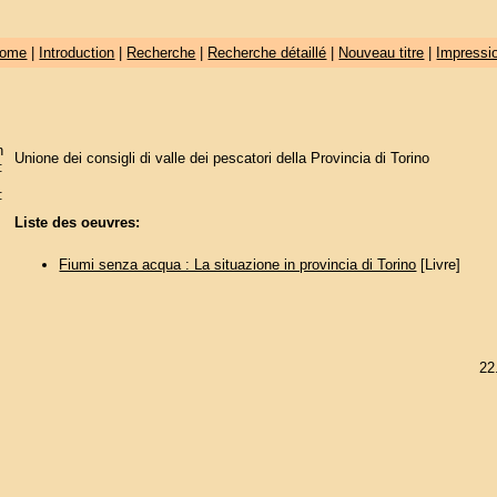
ome
|
Introduction
|
Recherche
|
Recherche détaillé
|
Nouveau titre
|
Impressi
n
Unione dei consigli di valle dei pescatori della Provincia di Torino
:
:
Liste des oeuvres:
Fiumi senza acqua : La situazione in provincia di Torino
[Livre]
22