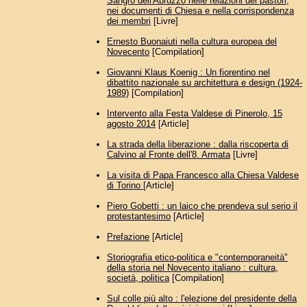
Sangro dell'Abruzzo nelle relazioni dei pastori,
nei documenti di Chiesa e nella corrispondenza
dei membri
[Livre]
Ernesto Buonaiuti nella cultura europea del
Novecento
[Compilation]
Giovanni Klaus Koenig : Un fiorentino nel
dibattito nazionale su architettura e design (1924-
1989)
[Compilation]
Intervento alla Festa Valdese di Pinerolo, 15
agosto 2014
[Article]
La strada della liberazione : dalla riscoperta di
Calvino al Fronte dell'8. Armata
[Livre]
La visita di Papa Francesco alla Chiesa Valdese
di Torino
[Article]
Piero Gobetti : un laico che prendeva sul serio il
protestantesimo
[Article]
Prefazione
[Article]
Storiografia etico-politica e "contemporaneità"
della storia nel Novecento italiano : cultura,
società, politica
[Compilation]
Sul colle più alto : l'elezione del presidente della