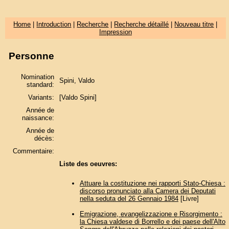
Home
|
Introduction
|
Recherche
|
Recherche détaillé
|
Nouveau titre
|
Impression
Personne
Nomination
Spini, Valdo
standard:
Variants:
[Valdo Spini]
Année de
naissance:
Année de
décès:
Commentaire:
Liste des oeuvres:
Attuare la costituzione nei rapporti Stato-Chiesa :
discorso pronunciato alla Camera dei Deputati
nella seduta del 26 Gennaio 1984
[Livre]
Emigrazione, evangelizzazione e Risorgimento :
la Chiesa valdese di Borrello e dei paese dell'Alto