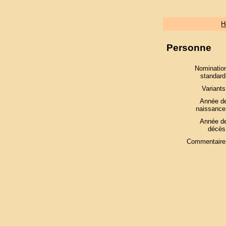
H
Personne
Nominatio
standard
Variants
Année d
naissance
Année d
décès
Commentaire