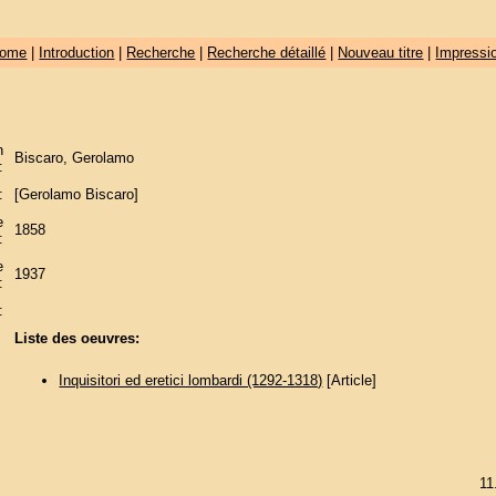
ome
|
Introduction
|
Recherche
|
Recherche détaillé
|
Nouveau titre
|
Impressi
n
Biscaro, Gerolamo
:
:
[Gerolamo Biscaro]
e
1858
:
e
1937
:
:
Liste des oeuvres:
Inquisitori ed eretici lombardi (1292-1318)
[Article]
11