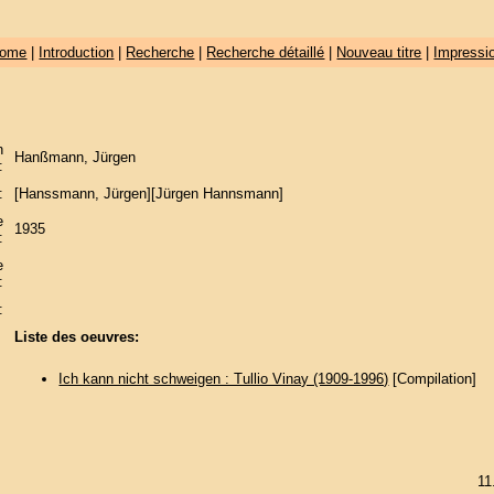
ome
|
Introduction
|
Recherche
|
Recherche détaillé
|
Nouveau titre
|
Impressi
n
Hanßmann, Jürgen
:
:
[Hanssmann, Jürgen][Jürgen Hannsmann]
e
1935
:
e
:
:
Liste des oeuvres:
Ich kann nicht schweigen : Tullio Vinay (1909-1996)
[Compilation]
11