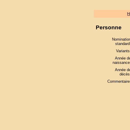
H
Personne
Nominatio
standard
Variants
Année d
naissance
Année d
décès
Commentaire