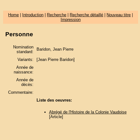
Home
|
Introduction
|
Recherche
|
Recherche détaillé
|
Nouveau titre
|
Impression
Personne
Nomination
Baridon, Jean Pierre
standard:
Variants:
[Jean Pierre Baridon]
Année de
naissance:
Année de
décès:
Commentaire:
Liste des oeuvres:
Abrégé de l'Histoire de la Colonie Vaudoise
[Article]