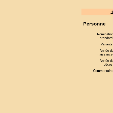
H
Personne
Nominatio
standard
Variants
Année d
naissance
Année d
décès
Commentaire