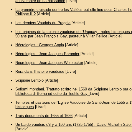
anniversaire de sa naissance
[Livre]
La première croisade contre les Vallées eut-elle lieu sous Charles I
Philippe II ?
[Article]
Les derniers Vaudois du Pragela
[Article]
Les origines de la colonie vaudoise de l'Uruguay : notes historiques é
50 ans par Jean François Gay, pasteur à Villar Pellice
[Article]
Nécrologies : Georges Appia
[Article]
Nécrologies : Jean Jacques Parander
[Article]
Nécrologies : Jean Jacques Weitzecker
[Article]
Rora dans l'histoire vaudoise
[Livre]
Scipione Lentolo
[Article]
Sofismi mondani. Trattato scritto nel 1560 da Scipione Lentolo ora c
biblioteca di Berna ed edito da Teofilo Gay
[Livre]
Temples et pasteurs de l'Eglise Vaudoise de Saint-Jean de 1555 à 1
historiques
[Livre]
Trois documents de 1655 et 1686
[Article]
Un barde vaudois d'il y a 150 ans (1725-1755) : David Michelin Sal
[Article]