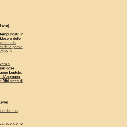
Livre]
mpi nostri in
ldese e delle
elmente da
 della parola
rtino in
rovenza,
gran cose
pione Lentolo,
li d'Angrogna,
 Biblioteca di
Livre]
one del suo
Quatrecentième