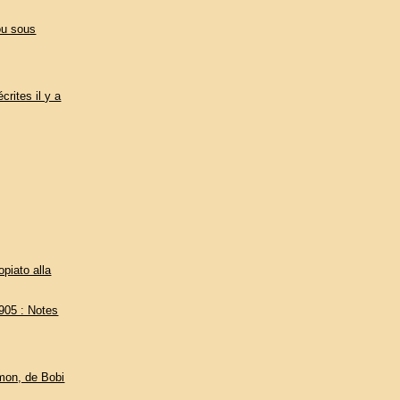
 ou sous
crites il y a
opiato alla
905 : Notes
omon, de Bobi