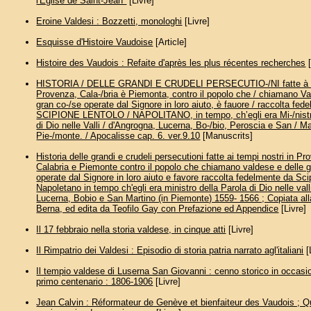
l'Eglise de Saint-Jean"
[Livre]
Eroine Valdesi : Bozzetti, monologhi
[Livre]
Esquisse d'Histoire Vaudoise
[Article]
Histoire des Vaudois : Refaite d'après les plus récentes recherches
[
HISTORIA / DELLE GRANDI E CRUDELI PERSECUTIO-/NI fatte à te
Provenza, Cala-/bria è Piemonta, contro il popolo che / chiamano Va
gran co-/se operate dal Signore in loro aiuto, è fauore / raccolta fed
SCIPIONE LENTOLO / NAPOLITANO, in tempo, ch’egli era Mi-/nistro
di Dio nelle Valli / d'Angrogna, Lucerna, Bo-/bio, Peroscia e San / Ma
Pie-/monte. / Apocalisse cap. 6. ver.9.10
[Manuscrits]
Historia delle grandi e crudeli persecutioni fatte ai tempi nostri in P
Calabria e Piemonte contro il popolo che chiamano valdese e delle 
operate dal Signore in loro aiuto e favore raccolta fedelmente da Sci
Napoletano in tempo ch'egli era ministro della Parola di Dio nelle val
Lucerna, Bobio e San Martino (in Piemonte) 1559- 1566 ; Copiata alla
Berna, ed edita da Teofilo Gay con Prefazione ed Appendice
[Livre]
Il 17 febbraio nella storia valdese, in cinque atti
[Livre]
Il Rimpatrio dei Valdesi : Episodio di storia patria narrato agl'italiani
[
Il tempio valdese di Luserna San Giovanni : cenno storico in occasi
primo centenario : 1806-1906
[Livre]
Jean Calvin : Réformateur de Genève et bienfaiteur des Vaudois ; 