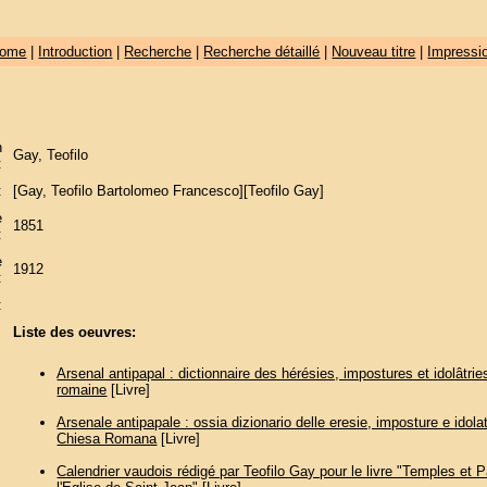
ome
|
Introduction
|
Recherche
|
Recherche détaillé
|
Nouveau titre
|
Impressi
n
Gay, Teofilo
:
:
[Gay, Teofilo Bartolomeo Francesco][Teofilo Gay]
e
1851
:
e
1912
:
:
Liste des oeuvres:
Arsenal antipapal : dictionnaire des hérésies, impostures et idolâtries
romaine
[Livre]
Arsenale antipapale : ossia dizionario delle eresie, imposture e idolat
Chiesa Romana
[Livre]
Calendrier vaudois rédigé par Teofilo Gay pour le livre "Temples et 