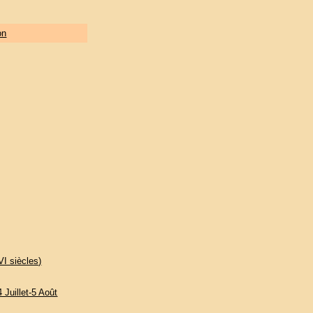
on
VI siècles)
Juillet-5 Août