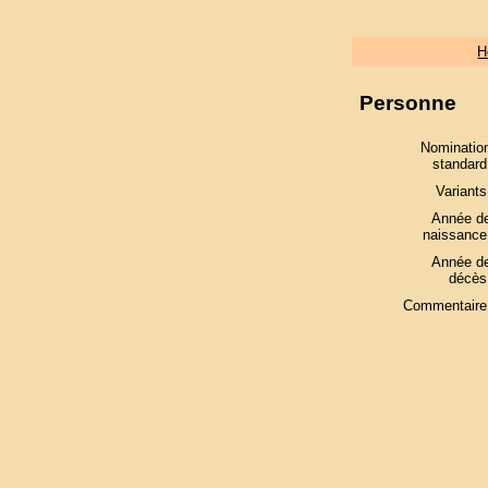
H
Personne
Nominatio
standard
Variants
Année d
naissance
Année d
décès
Commentaire