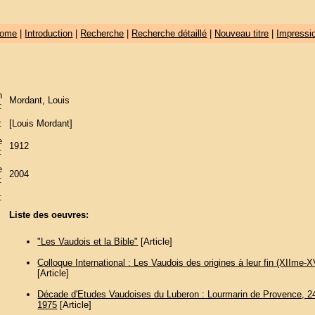
ome
|
Introduction
|
Recherche
|
Recherche détaillé
|
Nouveau titre
|
Impressi
n
Mordant, Louis
:
:
[Louis Mordant]
e
1912
:
e
2004
:
:
Liste des oeuvres:
"Les Vaudois et la Bible"
[Article]
Colloque International : Les Vaudois des origines à leur fin (XIIme-X
[Article]
Décade d'Etudes Vaudoises du Luberon : Lourmarin de Provence, 24 
1975
[Article]