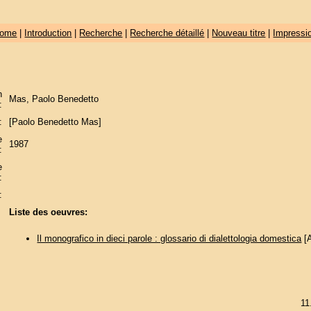
ome
|
Introduction
|
Recherche
|
Recherche détaillé
|
Nouveau titre
|
Impressi
n
Mas, Paolo Benedetto
:
:
[Paolo Benedetto Mas]
e
1987
:
e
:
:
Liste des oeuvres:
Il monografico in dieci parole : glossario di dialettologia domestica
[A
11