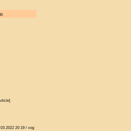
on
rticle]
.03.2022 20:19
/ vog