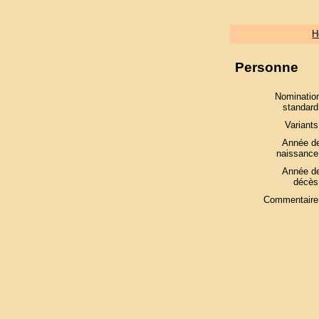
H
Personne
Nominatio
standard
Variants
Année d
naissance
Année d
décès
Commentaire