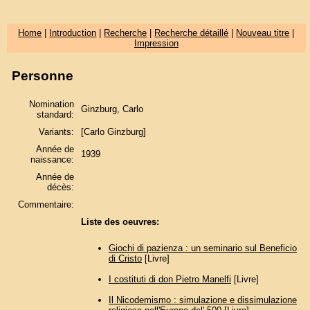
Home
|
Introduction
|
Recherche
|
Recherche détaillé
|
Nouveau titre
|
Impression
Personne
Nomination
Ginzburg, Carlo
standard:
Variants:
[Carlo Ginzburg]
Année de
1939
naissance:
Année de
décès:
Commentaire:
Liste des oeuvres:
Giochi di pazienza : un seminario sul Beneficio
di Cristo
[Livre]
I costituti di don Pietro Manelfi
[Livre]
Il Nicodemismo : simulazione e dissimulazione