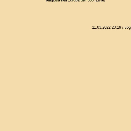
religiosa nell'Europa del' 500
[Livre]
11.03.2022 20:19
/ vog