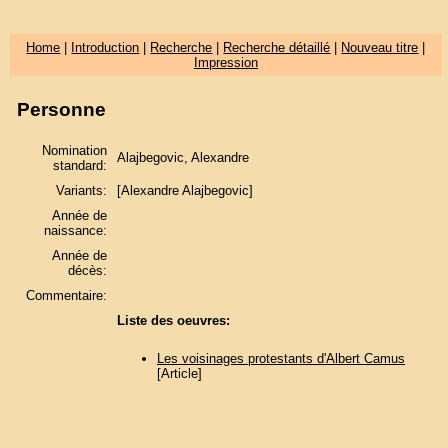
Home
|
Introduction
|
Recherche
|
Recherche détaillé
|
Nouveau titre
|
Impression
Personne
Nomination
Alajbegovic, Alexandre
standard:
Variants:
[Alexandre Alajbegovic]
Année de
naissance:
Année de
décès:
Commentaire:
Liste des oeuvres:
Les voisinages protestants d'Albert Camus
[Article]