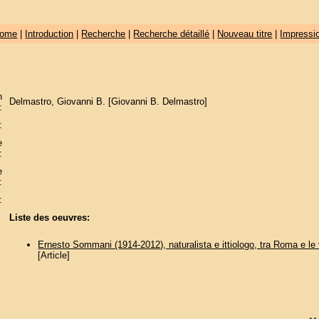
ome
|
Introduction
|
Recherche
|
Recherche détaillé
|
Nouveau titre
|
Impressi
n
Delmastro, Giovanni B. [Giovanni B. Delmastro]
:
:
e
:
e
:
:
Liste des oeuvres:
Ernesto Sommani (1914-2012), naturalista e ittiologo, tra Roma e le v
[Article]