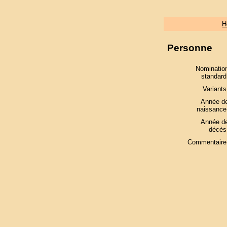
H
Personne
Nominatio
standard
Variants
Année d
naissance
Année d
décès
Commentaire