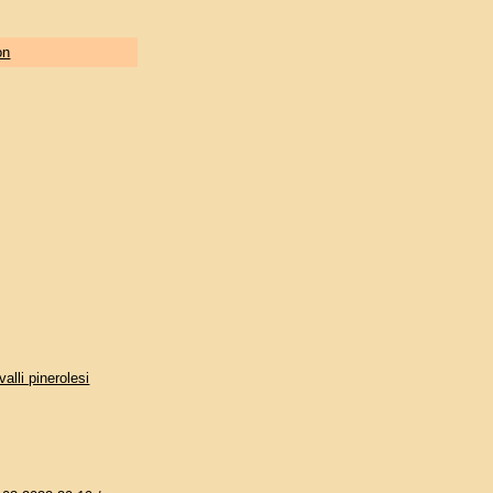
on
alli pinerolesi