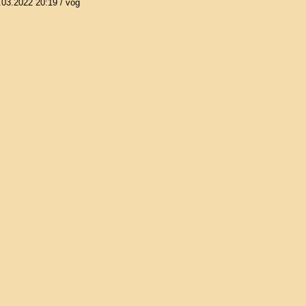
.03.2022 20:19
/ vog