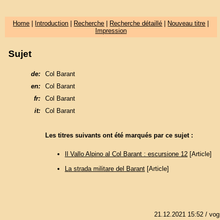
Home
|
Introduction
|
Recherche
|
Recherche détaillé
|
Nouveau titre
|
Impression
Sujet
de:
Col Barant
en:
Col Barant
fr:
Col Barant
it:
Col Barant
Les titres suivants ont été marqués par ce sujet :
Il Vallo Alpino al Col Barant : escursione 12
[Article]
La strada militare del Barant
[Article]
21.12.2021 15:52
/ vog