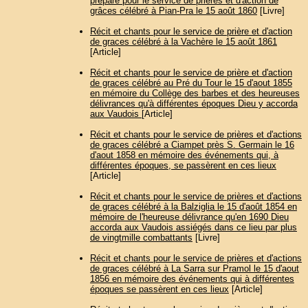
préparé pour le service de prières et d'action de
grâces célébré à Pian-Pra le 15 août 1860
[Livre]
Récit et chants pour le service de prière et d'action
de graces célébré à la Vachère le 15 août 1861
[Article]
Récit et chants pour le service de prière et d'action
de graces célébré au Pré du Tour le 15 d'aout 1855
en mémoire du Collège des barbes et des heureuses
délivrances qu'à différentes époques Dieu y accorda
aux Vaudois
[Article]
Récit et chants pour le service de prières et d'actions
de graces célébré a Ciampet près S. Germain le 16
d'aout 1858 en mémoire des événements qui, à
différentes époques, se passèrent en ces lieux
[Article]
Récit et chants pour le service de prières et d'actions
de graces célébré à la Balziglia le 15 d'août 1854 en
mémoire de l'heureuse délivrance qu'en 1690 Dieu
accorda aux Vaudois assiégés dans ce lieu par plus
de vingtmille combattants
[Livre]
Récit et chants pour le service de prières et d'actions
de graces célébré à La Sarra sur Pramol le 15 d'aout
1856 en mémoire des événements qui à différentes
époques se passèrent en ces lieux
[Article]