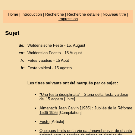
Home
|
Introduction
|
Recherche
|
Recherche détaillé
|
Nouveau titre
|
Impression
Sujet
de:
Waldensische Feste - 15. August
en:
Waldensian Feasts - 15 August
fr:
Fêtes vaudois - 15 Août
it:
Feste valdesi - 15 agosto
Les titres suivants ont été marqués par ce sujet :
"Una festa disciplinata" : Storia della festa valdese
del 15 agosto
[Livre]
Almanach Jean Calvin [1936] : Jubilée de la Réforme
1536-1936
[Compilation]
Feste
[Article]
Quelques traits de la vie da Janavel suivis de chants