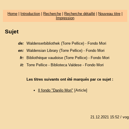
Home
|
Introduction
|
Recherche
|
Recherche détaillé
|
Nouveau titre
|
Impression
Sujet
de:
Waldenserbibliothek (Torre Pellice) - Fondo Mori
en:
Waldensian Library (Torre Pellice) - Fondo Mori
fr:
Bibliothèque vaudoise (Torre Pellice) - Fondo Mori
it:
Torre Pellice - Biblioteca Valdese - Fondo Mori
Les titres suivants ont été marqués par ce sujet :
Il fondo "Danilo Mori"
[Article]
21.12.2021 15:52
/ vog