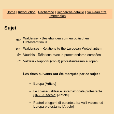
Home
|
Introduction
|
Recherche
|
Recherche détaillé
|
Nouveau titre
|
Impression
Sujet
Waldenser - Beziehungen zum europäischen
de:
Protestantismus
en:
Waldenses - Relations to the European Protestantism
fr:
Vaudois - Rélations avec le protestantisme européen
it:
Valdesi - Rapporti (con il) protestantesimo europeo
Les titres suivants ont été marqués par ce sujet :
Europa
[Article]
Le chiese valdesi e l'internazionale protestante
(16.-19. secolo)
[Article]
Pastori e legami di parentela fra valli valdesi ed
Europa protestante
[Article]