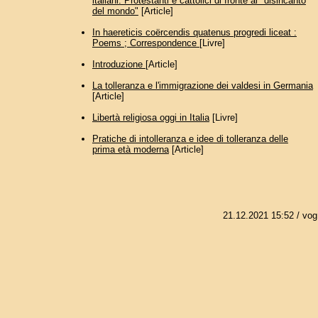
italiani. Protestanti e cattolici di fronte al "disincanto
del mondo"
[Article]
In haereticis coërcendis quatenus progredi liceat :
Poems ; Correspondence
[Livre]
Introduzione
[Article]
La tolleranza e l'immigrazione dei valdesi in Germania
[Article]
Libertà religiosa oggi in Italia
[Livre]
Pratiche di intolleranza e idee di tolleranza delle
prima età moderna
[Article]
21.12.2021 15:52
/ vog