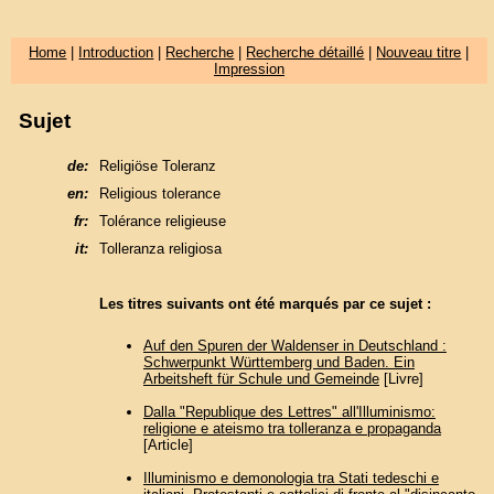
Home
|
Introduction
|
Recherche
|
Recherche détaillé
|
Nouveau titre
|
Impression
Sujet
de:
Religiöse Toleranz
en:
Religious tolerance
fr:
Tolérance religieuse
it:
Tolleranza religiosa
Les titres suivants ont été marqués par ce sujet :
Auf den Spuren der Waldenser in Deutschland :
Schwerpunkt Württemberg und Baden. Ein
Arbeitsheft für Schule und Gemeinde
[Livre]
Dalla "Republique des Lettres" all'Illuminismo:
religione e ateismo tra tolleranza e propaganda
[Article]
Illuminismo e demonologia tra Stati tedeschi e