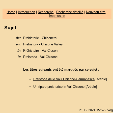
Home
|
Introduction
|
Recherche
|
Recherche détaillé
|
Nouveau titre
|
Impression
Sujet
de:
Prähistorie - Chisonetal
en:
Prehistory - Chisone Valley
fr:
Préhistoire - Val Cluson
it:
Preistoria - Val Chisone
Les titres suivants ont été marqués par ce sujet :
Preistoria delle Valli Chisone-Germanasca
[Article]
Un riparo preistorico in Val Chisone
[Article]
21.12.2021 15:52
/ vog