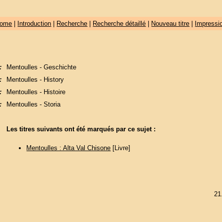
ome
|
Introduction
|
Recherche
|
Recherche détaillé
|
Nouveau titre
|
Impressi
:
Mentoulles - Geschichte
:
Mentoulles - History
:
Mentoulles - Histoire
:
Mentoulles - Storia
Les titres suivants ont été marqués par ce sujet :
Mentoulles : Alta Val Chisone
[Livre]
21