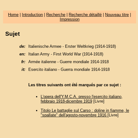
Home
|
Introduction
|
Recherche
|
Recherche détaillé
|
Nouveau titre
|
Impression
Sujet
de:
Italienische Armee - Erster Weltkrieg (1914-1918)
en:
Italian Army - First World War (1914-1918)
fr:
Armée italienne - Guerre mondiale 1914-1918
it:
Esercito italiano - Guerra mondiale 1914-1918
Les titres suivants ont été marqués par ce sujet :
L'opera dell'Y.M.C.A. presso l'esercito italiano,
febbraio 1918-dicembre 1919
[Livre]
Titolo Le battaglie sul Carso : doline in fiamme, le
"spallate" dell'agosto-novembre 1916
[Livre]