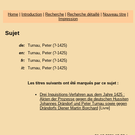
Home
|
Introduction
|
Recherche
|
Recherche détaillé
|
Nouveau titre
|
Impression
Sujet
de:
Turnau, Peter (?-1425)
en:
Turnau, Peter (?-1425)
fr:
Turnau, Peter (?-1425)
it:
Turnau, Peter (?-1425)
Les titres suivants ont été marqués par ce sujet :
Drei Inquisitions-Verfahren aus dem Jahre 1425 :
Akten der Prozesse gegen die deutschen Hussiten
Johannes Drändorf und Peter Turnau sowie gegen
Drändorfs Diener Martin Borchard
[Livre]