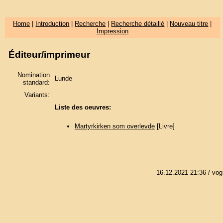
Home
|
Introduction
|
Recherche
|
Recherche détaillé
|
Nouveau titre
|
Impression
Éditeur/imprimeur
Nomination
Lunde
standard:
Variants:
Liste des oeuvres:
Martyrkirken som overlevde
[Livre]
16.12.2021 21:36
/ vog