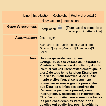
|
|
|
|
Home
Introduction
Recherche
Recherche détaillé
|
Nouveau titre
Impression
Genre de document:
[
Faire part des corrections
Compilation
par rapport à cette notice
]
Auteur/éditeur:
Jean Léger
Standard:
Léger, Jean [Leger, Jean][Leger,
Giovanni][Legero, Giovanni][Jean Léger][J.
Léger]
Titre:
Histoire generale des Eglises
Evangeliques des Vallees de Piémont; ou
Vaudoises. Divisee en deux livres, dont le
Premier fait voir incontestablement quelle
a esté de tous tems tant leur Discipline,
que sur tout leur Doctrine, & de quelle
manière elles l'ont si constamment
conservée en une si grande pureté, dès
que Dieu les a tirées des tenebres du
Paganisme jusques à present, sans
interruption, & necessité de Reformation.
Et le Second traite generalement de toutes
les plus considerables Persecutions
qu'elles ont souffertes, pour la soûtenir,