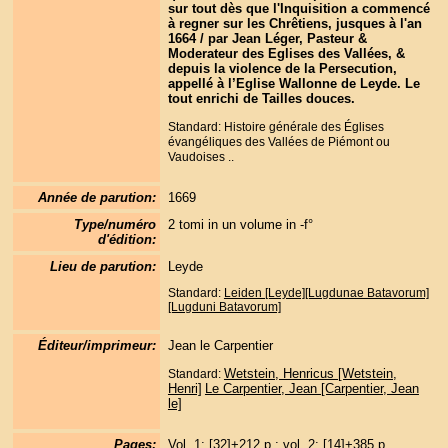
sur tout dès que l'Inquisition a commencé
à regner sur les Chrêtiens, jusques à l'an
1664 / par Jean Léger, Pasteur &
Moderateur des Eglises des Vallées, &
depuis la violence de la Persecution,
appellé à l’Eglise Wallonne de Leyde. Le
tout enrichi de Tailles douces.
Standard: Histoire générale des Églises
évangéliques des Vallées de Piémont ou
Vaudoises ..
Année de parution:
1669
Type/numéro
2 tomi in un volume in -f°
d'édition:
Lieu de parution:
Leyde
Standard:
Leiden [Leyde][Lugdunae Batavorum]
[Lugduni Batavorum]
Éditeur/imprimeur:
Jean le Carpentier
Wetstein, Henricus [Wetstein,
Standard:
Henri]
Le Carpentier, Jean [Carpentier, Jean
le]
Pages:
Vol. 1; [32]+212 p.; vol. 2: [14]+385 p.