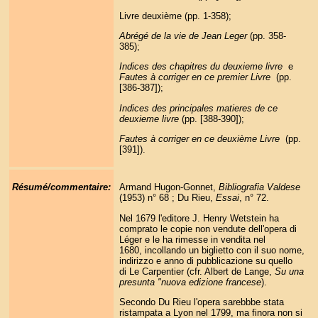
Livre deuxième (pp. 1-358);
Abrégé de la vie de Jean Leger
(pp. 358-
385);
Indices des chapitres du deuxieme livre
e
Fautes à corriger en ce premier Livre
(pp.
[386-387]);
Indices des principales matieres de ce
deuxieme livre
(pp. [388-390]);
Fautes à corriger en ce deuxième Livre
(pp.
[391]).
Résumé/commentaire:
Armand Hugon-Gonnet,
Bibliografia Valdese
(1953) n° 68 ; Du Rieu,
Essai
, n° 72.
Nel 1679 l'editore J. Henry Wetstein ha
comprato le copie non vendute dell'opera di
Léger e le ha rimesse in vendita nel
1680, incollando un biglietto con il suo nome,
indirizzo e anno di pubblicazione su quello
di Le Carpentier (cfr. Albert de Lange,
Su una
presunta "nuova edizione francese
).
Secondo Du Rieu l'opera sarebbbe stata
ristampata a Lyon nel 1799, ma finora non si